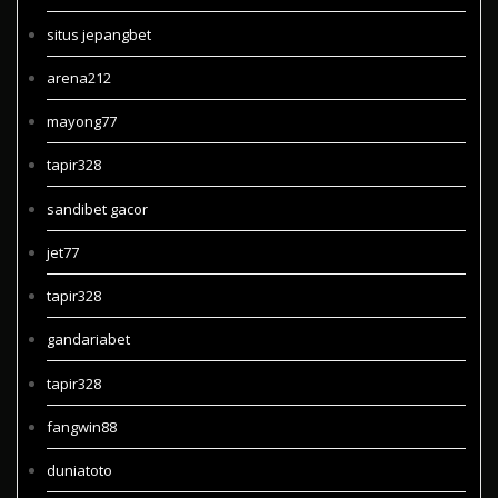
situs jepangbet
arena212
mayong77
tapir328
sandibet gacor
jet77
tapir328
gandariabet
tapir328
fangwin88
duniatoto