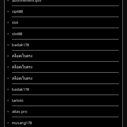
abonnement iptv
cipit88
slot
slot88
badak178
สล็อตเว็บตรง
สล็อตเว็บตรง
สล็อตเว็บตรง
badak178
tartoto
atlas pro
musang178