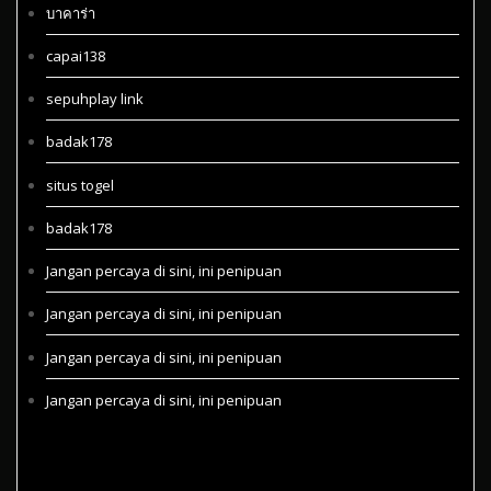
บาคาร่า
capai138
sepuhplay link
badak178
situs togel
badak178
Jangan percaya di sini, ini penipuan
Jangan percaya di sini, ini penipuan
Jangan percaya di sini, ini penipuan
Jangan percaya di sini, ini penipuan