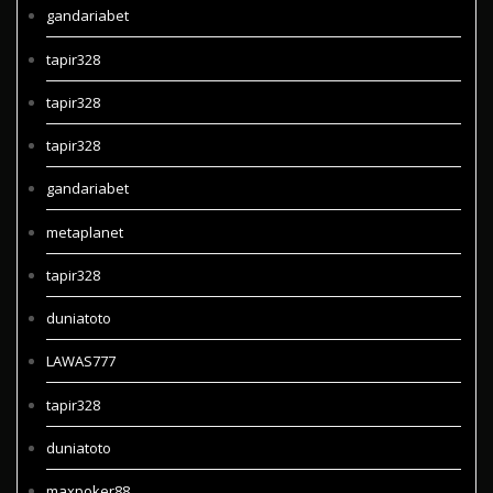
gandariabet
tapir328
tapir328
tapir328
gandariabet
metaplanet
tapir328
duniatoto
LAWAS777
tapir328
duniatoto
maxpoker88