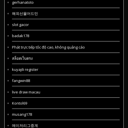
gerhanatoto
해외선물어드민
slot gacor
badak178
Phát trực tiếp tốc độ cao, không quảng cáo
สล็อตเว็บตรง
kuyajili register
fangwin88
live draw macau
Kontol69
musang178
메이저리그중계