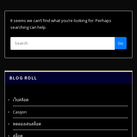
It seems we can’t find what you’re looking for. Perhaps
searching can help.
Go
BLOG ROLL
เว็บสล้อต
Casijon
ทดลองเล่นสล็อต
สล็อต