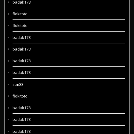
badak178
flokitoto
flokitoto
badak178
badak178
badak178
badak178
stm88
flokitoto
badak178
badak178
badak178