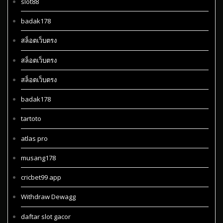
slot88
badak178
สล็อตเว็บตรง
สล็อตเว็บตรง
สล็อตเว็บตรง
badak178
tartoto
atlas pro
musang178
cricbet99 app
Withdraw Dewagg
daftar slot gacor