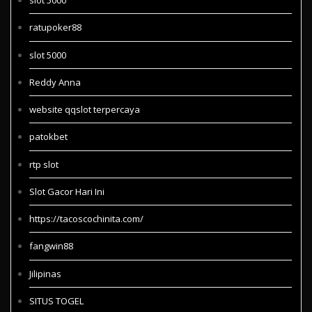
slot 5000
ratupoker88
slot 5000
Reddy Anna
website qqslot terpercaya
patokbet
rtp slot
Slot Gacor Hari Ini
https://tacoscochinita.com/
fangwin88
Jilipinas
SITUS TOGEL