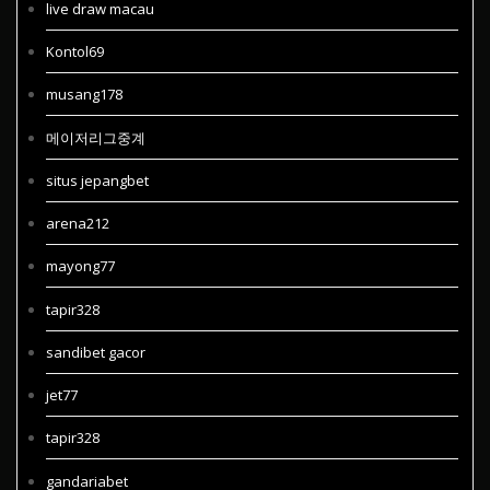
live draw macau
Kontol69
musang178
메이저리그중계
situs jepangbet
arena212
mayong77
tapir328
sandibet gacor
jet77
tapir328
gandariabet