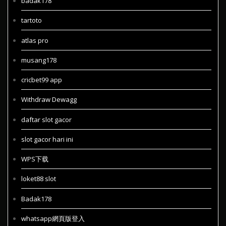
badak178
tartoto
atlas pro
musang178
cricbet99 app
Withdraw Dewagg
daftar slot gacor
slot gacor hari ini
WPS下载
loket88 slot
Badak178
whatsapp網頁版登入