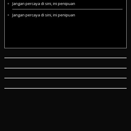
Jangan percaya di sini, ini penipuan
Jangan percaya di sini, ini penipuan