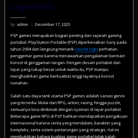
Legendaris
by
admin
December 17, 2025
PSP games merupakan bagian penting dari sejarah gaming
portabel. PlayStation Portable (PSP) diperkenalkan Sony pada
tahun 2004 dan langsung menarik
rans4d login
perhatian
penggemar game karena menawarkan pengalaman bermain
konsol di genggaman tangan. Dengan desain portabel dan
layar yang cukup besar untuk waktu itu, PSP mampu
menghadirkan game berkualitas tinggi layaknya konsol
rumahan.
Salah satu daya tarik utama PSP games adalah variasi genre
yang tersedia. Mulai dari RPG, action, racing, hingga puzzle,
semuanya bisa dinikmati dengan nyaman di layar portabel.
Beberapa game RPG di PSP bahkan mendapatkan pengakuan
internasional karena cerita yang mendalam, karakter yang
kompleks, serta sistem pertarungan yang strategis. Hal ini
membuktikan bahwa kualitas game portabel tidak kalah