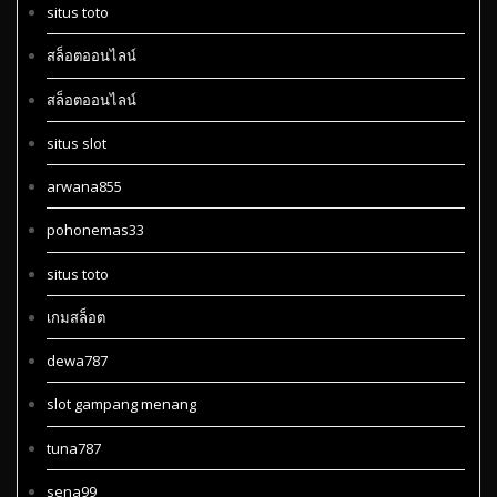
situs toto
สล็อตออนไลน์
สล็อตออนไลน์
situs slot
arwana855
pohonemas33
situs toto
เกมสล็อต
dewa787
slot gampang menang
tuna787
sena99