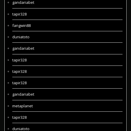
gandariabet
tapir328
fangwin88
duniatoto
gandariabet
tapir328
tapir328
tapir328
gandariabet
metaplanet
tapir328
duniatoto