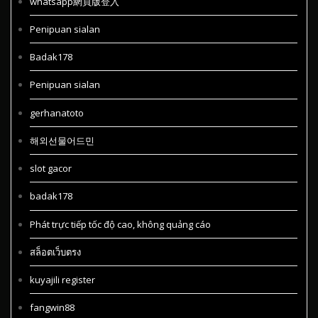
whatsapp網頁版登入
Penipuan sialan
Badak178
Penipuan sialan
gerhanatoto
해외선물어드민
slot gacor
badak178
Phát trực tiếp tốc độ cao, không quảng cáo
สล็อตเว็บตรง
kuyajili register
fangwin88