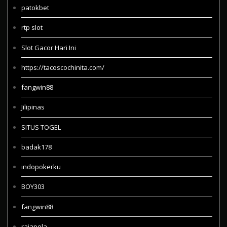
patokbet
rtp slot
Slot Gacor Hari Ini
https://tacoscochinita.com/
fangwin88
Jilipinas
SITUS TOGEL
badak178
indopokerku
BOY303
fangwin88
rajapola