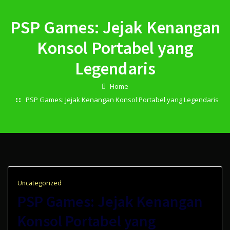
PSP Games: Jejak Kenangan
Konsol Portabel yang
Legendaris
Home
PSP Games: Jejak Kenangan Konsol Portabel yang Legendaris
Uncategorized
PSP Games: Jejak Kenangan
Konsol Portabel yang