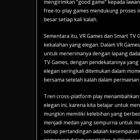
mengirimkan “good game” kepada lawan 
free-to-play games mendukung proses ini
besar setiap kali kalah.
Sementara itu, VR Games dan Smart TV 
kekalahan yang elegan. Dalam VR Games
untuk menerimanya dengan lapang dada 
TV Games, dengan pendekatannya yang s
elegan seringkali ditemukan dalam mome
bersama setelah kalah dalam permainan 
Tren cross-platform play menambahkan 
elegan ini, karena kita belajar untuk m
mungkin memiliki kelebihan yang berbe
menjadi medan yang sempurna untuk me
setiap pertandingan adalah kesempatan