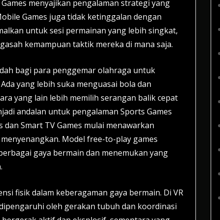
 Games menyajikan pengalaman strategi yang
obile Games juga tidak ketinggalan dengan
malkan untuk sesi permainan yang lebih singkat,
asah kemampuan taktik mereka di mana saja.
adah bagi para penggemar olahraga untuk
Ada yang lebih suka menguasai bola dan
 yang lain lebih memilih serangan balik cepat
njadi andalan untuk pengalaman Sports Games
ames dan Smart TV Games mulai menawarkan
ap menyenangkan. Model free-to-play games
erbagai gaya bermain dan menemukan yang
.
i fisik dalam keberagaman gaya bermain. Di VR
dipengaruhi oleh gerakan tubuh dan koordinasi