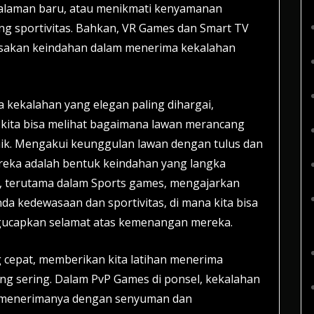
galaman baru, atau menikmati kenyamanan
g sportivitas. Bahkan, VR Games dan Smart TV
asakan keindahan dalam menerima kekalahan
 kekalahan yang elegan paling dihargai,
 kita bisa melihat bagaimana lawan merancang
aik. Mengakui keunggulan lawan dengan tulus dan
reka adalah bentuk keindahan yang langka
, terutama dalam Sports games, mengajarkan
a kedewasaan dan sportivitas, di mana kita bisa
gucapkan selamat atas kemenangan mereka.
 cepat, memberikan kita latihan menerima
ng sering. Dalam PvP Games di ponsel, kekalahan
k menerimanya dengan senyuman dan