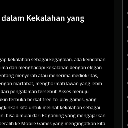
dalam Kekalahan yang
ap kekalahan sebagai kegagalan, ada keindahan
erima dan menghadapi kekalahan dengan elegan.
entang menyerah atau menerima mediokritas,
engan martabat, menghormati lawan yang lebih
 dari pengalaman tersebut. Akses menuju
akin terbuka berkat free-to-play games, yang
kinkan kita untuk melihat kekalahan sebagai
 ini bisa dimulai dari Pc gaming yang mengajarkan
 beralih ke Mobile Games yang mengingatkan kita