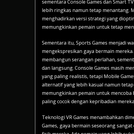
sementara Console Games dan Smart TV
lebih ringkas namun tetap menantang. M
menghadirkan versi strategi yang diopti
memungkinkan pemain untuk tetap meng
Sementara itu, Sports Games menjadi w
mengekspresikan gaya bermain mereka. 
membangun serangan perlahan, sementara
dan langsung. Console Games masih me
yang paling realistis, tetapi Mobile G
alternatif yang lebih kasual namun tet
memungkinkan pemain untuk mencoba b
paling cocok dengan kepribadian mereka
Teknologi VR Games menambahkan dimens
Games, gaya bermain seseorang sangat 