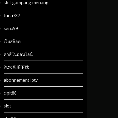
slot gampang menang
tuna787
sena99
เว็บสล็อต
คาสิโนออนไลน์
汽水音乐下载
abonnement iptv
cipit88
slot