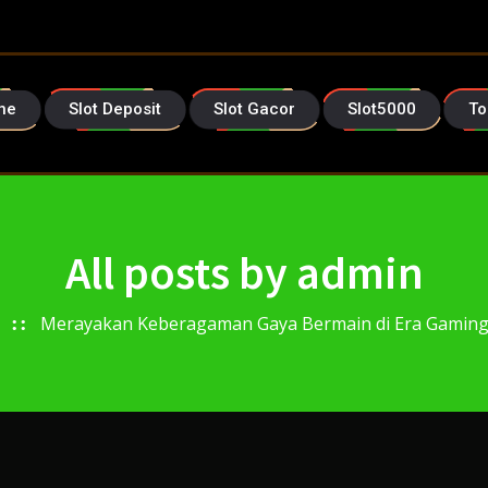
ine
Slot Deposit
Slot Gacor
Slot5000
To
All posts by admin
Merayakan Keberagaman Gaya Bermain di Era Gamin