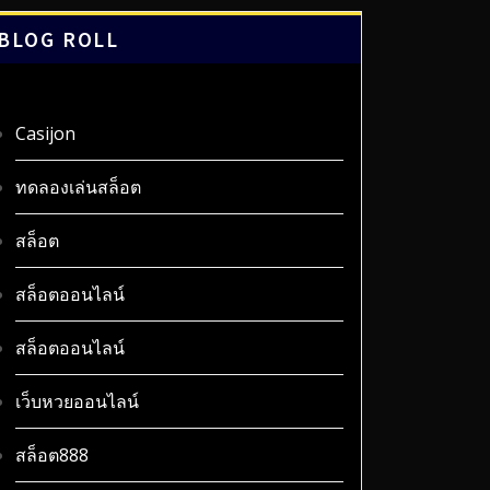
BLOG ROLL
Casijon
ทดลองเล่นสล็อต
สล็อต
สล็อตออนไลน์
สล็อตออนไลน์
เว็บหวยออนไลน์
สล็อต888