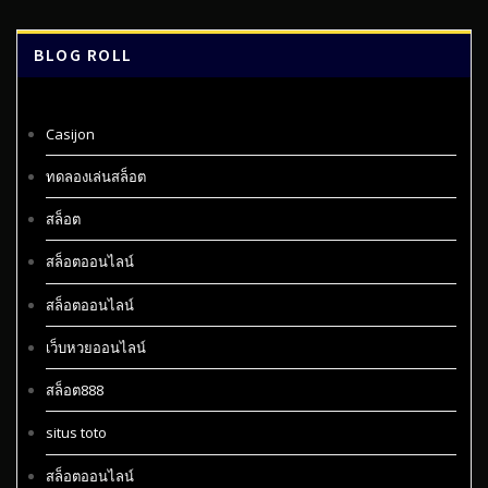
BLOG ROLL
Casijon
ทดลองเล่นสล็อต
สล็อต
สล็อตออนไลน์
สล็อตออนไลน์
เว็บหวยออนไลน์
สล็อต888
situs toto
สล็อตออนไลน์