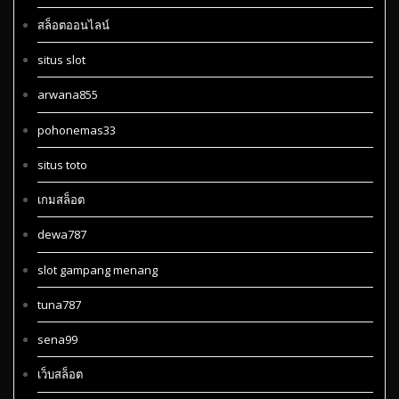
สล็อตออนไลน์
situs slot
arwana855
pohonemas33
situs toto
เกมสล็อต
dewa787
slot gampang menang
tuna787
sena99
เว็บสล็อต