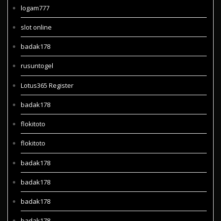
logam777
slot online
badak178
rusuntogel
Lotus365 Register
badak178
flokitoto
flokitoto
badak178
badak178
badak178
badak178