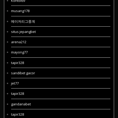
Kontol69
musang178
메이저리그중계
situs jepangbet
arena212
mayong77
tapir328
sandibet gacor
jet77
tapir328
gandariabet
tapir328