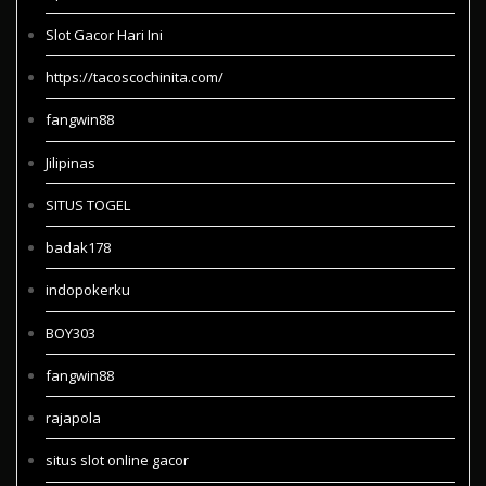
Slot Gacor Hari Ini
https://tacoscochinita.com/
fangwin88
Jilipinas
SITUS TOGEL
badak178
indopokerku
BOY303
fangwin88
rajapola
situs slot online gacor