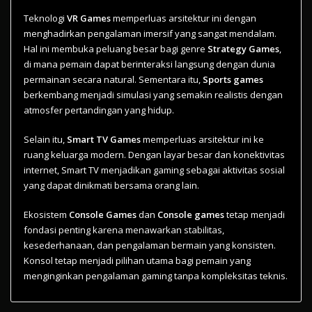
Teknologi
VR Games
memperluas arsitektur ini dengan
menghadirkan pengalaman imersif yang sangat mendalam.
Hal ini membuka peluang besar bagi genre
Strategy Games
,
di mana pemain dapat berinteraksi langsung dengan dunia
permainan secara natural. Sementara itu,
Sports games
berkembang menjadi simulasi yang semakin realistis dengan
atmosfer pertandingan yang hidup.
Selain itu,
Smart TV Games
memperluas arsitektur ini ke
ruang keluarga modern. Dengan layar besar dan konektivitas
internet, Smart TV menjadikan gaming sebagai aktivitas sosial
yang dapat dinikmati bersama orang lain.
Ekosistem
Console Games
dan
Console games
tetap menjadi
fondasi penting karena menawarkan stabilitas,
kesederhanaan, dan pengalaman bermain yang konsisten.
Konsol tetap menjadi pilihan utama bagi pemain yang
menginginkan pengalaman gaming tanpa kompleksitas teknis.