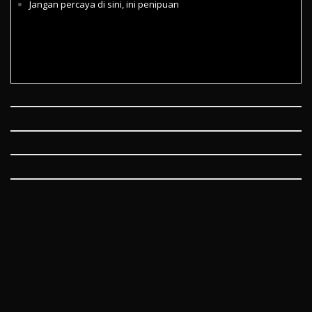
Jangan percaya di sini, ini penipuan