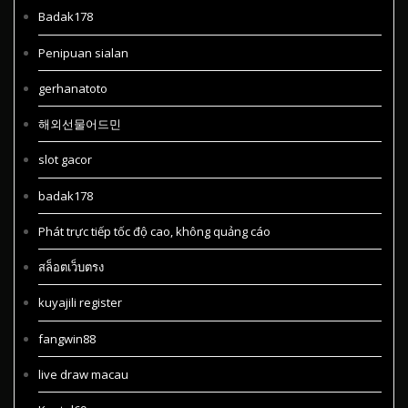
Badak178
Penipuan sialan
gerhanatoto
해외선물어드민
slot gacor
badak178
Phát trực tiếp tốc độ cao, không quảng cáo
สล็อตเว็บตรง
kuyajili register
fangwin88
live draw macau