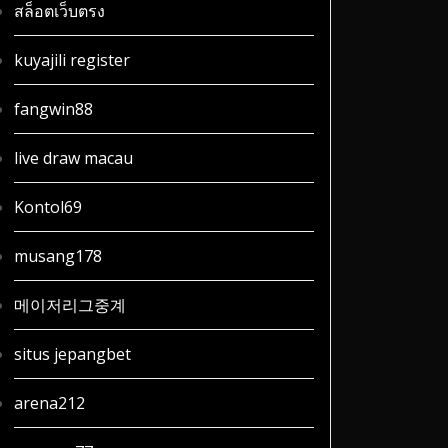
สล็อตเว็บตรง
kuyajili register
fangwin88
live draw macau
Kontol69
musang178
메이저리그중계
situs jepangbet
arena212