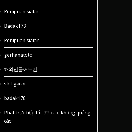
Penipuan sialan
Badak178
Penipuan sialan
gerhanatoto
해외선물어드민
slot gacor
badak178
Phát trực tiếp tốc độ cao, không quảng
cáo