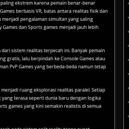
 paling ekstrem karena pemain benar-benar
Games berbasis VR, batas antara realitas fisik dan
ah menjadi pengalaman simultan yang saling
gy Games dan Sports games menjadi jauh lebih
dari sistem realitas terpecah ini. Banyak pemain
ng gratis, lalu berpindah ke Console Games atau
aman PvP Games yang berbeda-beda namun tetap
enjadi ruang eksplorasi realitas paralel. Setiap
 yang terasa seperti dunia baru dengan logika
rts games yang kini semakin realistis di semua