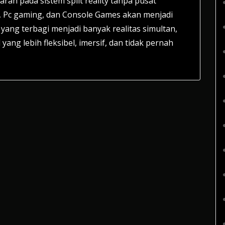
h pada sistem split reality tanpa pusat
, Pc gaming, dan Console Games akan menjadi
yang terbagi menjadi banyak realitas simultan,
ang lebih fleksibel, imersif, dan tidak pernah