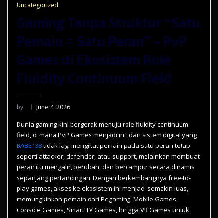
Uncategorized
Gaming Tanpa Struktur “Satu
Pemain = Satu Peran” – PvP
Games di Ekosistem Role
Fluidity Continuum Field
by
June 4, 2026
Dunia gaming kini bergerak menuju role fluidity continuum
field, di mana PvP Games menjadi inti dari sistem digital yang
BABE138
tidak lagi mengikat pemain pada satu peran tetap
seperti attacker, defender, atau support, melainkan membuat
peran itu mengalir, berubah, dan bercampur secara dinamis
sepanjang pertandingan. Dengan berkembangnya free-to-
play games, akses ke ekosistem ini menjadi semakin luas,
memungkinkan pemain dari Pc gaming, Mobile Games,
Console Games, Smart TV Games, hingga VR Games untuk