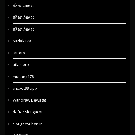
สล็อตเว็บตรง
สล็อตเว็บตรง
สล็อตเว็บตรง
badak178
tartoto
atlas pro
musang178
cricbet99 app
Withdraw Dewagg
daftar slot gacor
slot gacor hari ini