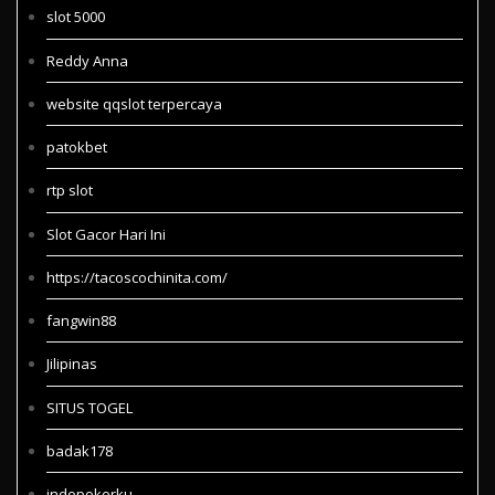
slot 5000
Reddy Anna
website qqslot terpercaya
patokbet
rtp slot
Slot Gacor Hari Ini
https://tacoscochinita.com/
fangwin88
Jilipinas
SITUS TOGEL
badak178
indopokerku