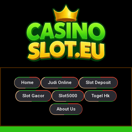
Home
Judi Online
Slot Deposit
Slot Gacor
Slot5000
Togel Hk
About Us