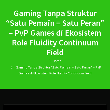
Gaming Tanpa Struktur
“Satu Pemain = Satu Peran”
– PvP Games di Ekosistem
Role Fluidity Continuum
Field
Home
Gaming Tanpa Struktur “Satu Pemain = Satu Peran” – PvP
Games di Ekosistem Role Fluidity Continuum Field