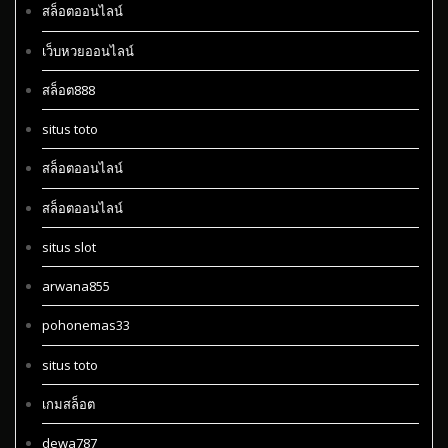
สล็อตออนไลน์
เว็บหวยออนไลน์
สล็อต888
situs toto
สล็อตออนไลน์
สล็อตออนไลน์
situs slot
arwana855
pohonemas33
situs toto
เกมสล็อต
dewa787