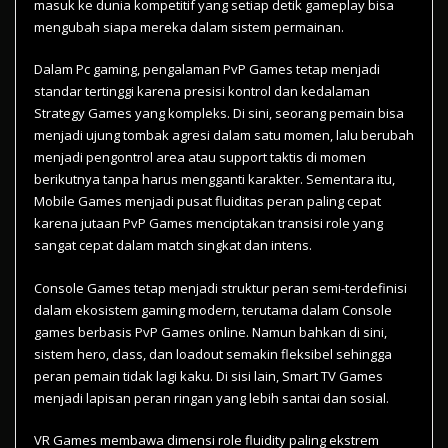
masuk ke dunia kompetitif yang setiap detik gameplay bisa
mengubah siapa mereka dalam sistem permainan.
Dalam Pc gaming, pengalaman PvP Games tetap menjadi
standar tertinggi karena presisi kontrol dan kedalaman
Strategy Games yang kompleks. Di sini, seorang pemain bisa
menjadi ujung tombak agresi dalam satu momen, lalu berubah
menjadi pengontrol area atau support taktis di momen
berikutnya tanpa harus mengganti karakter. Sementara itu,
Mobile Games menjadi pusat fluiditas peran paling cepat
karena jutaan PvP Games menciptakan transisi role yang
sangat cepat dalam match singkat dan intens.
Console Games tetap menjadi struktur peran semi-terdefinisi
dalam ekosistem gaming modern, terutama dalam Console
games berbasis PvP Games online. Namun bahkan di sini,
sistem hero, class, dan loadout semakin fleksibel sehingga
peran pemain tidak lagi kaku. Di sisi lain, Smart TV Games
menjadi lapisan peran ringan yang lebih santai dan sosial.
VR Games membawa dimensi role fluidity paling ekstrem