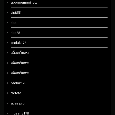
abonnement iptv
cipit88
slot
slot88
badak178
สล็อตเว็บตรง
สล็อตเว็บตรง
สล็อตเว็บตรง
badak178
tartoto
atlas pro
musang178