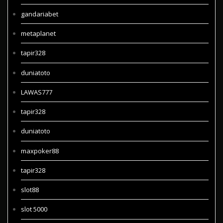
gandariabet
metaplanet
tapir328
duniatoto
LAWAS777
tapir328
duniatoto
maxpoker88
tapir328
slot88
slot 5000