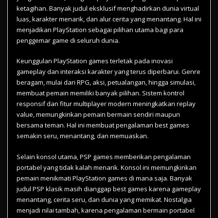
ketagihan. Banyak judul eksklusif menghadirkan dunia virtual
luas, karakter menarik, dan alur cerita yang menantang. Hal ini
menjadikan PlayStation sebagai pilihan utama bagi para
penggemar game di seluruh dunia.
Keunggulan PlayStation games terletak pada inovasi
gameplay dan interaksi karakter yang terus diperbarui. Genre
beragam, mulai dari RPG, aksi, petualangan, hingga simulasi,
membuat pemain memiliki banyak pilihan. Sistem kontrol
responsif dan fitur multiplayer modern meningkatkan replay
value, memungkinkan pemain bermain sendiri maupun
bersama teman. Hal ini membuat pengalaman best games
semakin seru, menantang, dan memuaskan.
Selain konsol utama, PSP games memberikan pengalaman
portabel yang tidak kalah menarik. Konsol ini memungkinkan
pemain menikmati PlayStation games di mana saja. Banyak
judul PSP klasik masih dianggap best games karena gameplay
menantang, cerita seru, dan dunia yang memikat. Nostalgia
menjadi nilai tambah, karena pengalaman bermain portabel