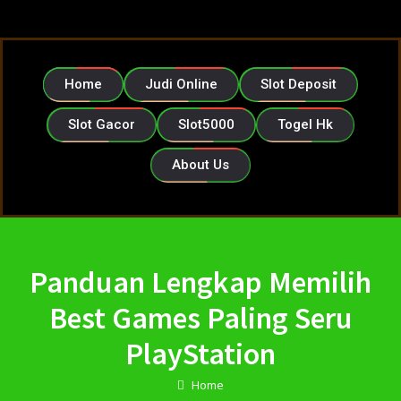
Home
Judi Online
Slot Deposit
Slot Gacor
Slot5000
Togel Hk
About Us
Panduan Lengkap Memilih
Best Games Paling Seru
PlayStation
Home