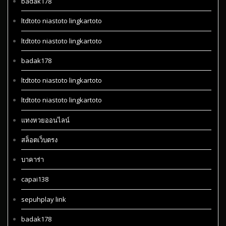
badak178
ltdtoto niastoto lingkartoto
ltdtoto niastoto lingkartoto
badak178
ltdtoto niastoto lingkartoto
ltdtoto niastoto lingkartoto
แทงหวยออนไลน์
สล็อตเว็บตรง
บาคาร่า
capai138
sepuhplay link
badak178