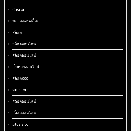
Casijon
ทดลองเล่นสล็อต
สล็อต
สล็อตออนไลน์
สล็อตออนไลน์
เว็บหวยออนไลน์
สล็อต888
situs toto
สล็อตออนไลน์
สล็อตออนไลน์
situs slot