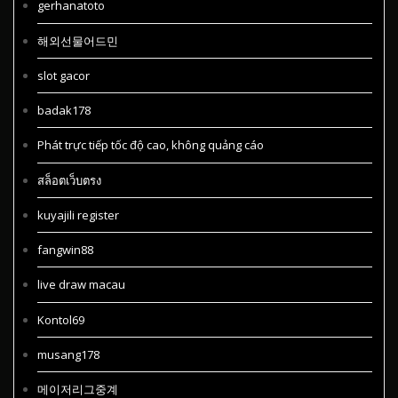
gerhanatoto
해외선물어드민
slot gacor
badak178
Phát trực tiếp tốc độ cao, không quảng cáo
สล็อตเว็บตรง
kuyajili register
fangwin88
live draw macau
Kontol69
musang178
메이저리그중계