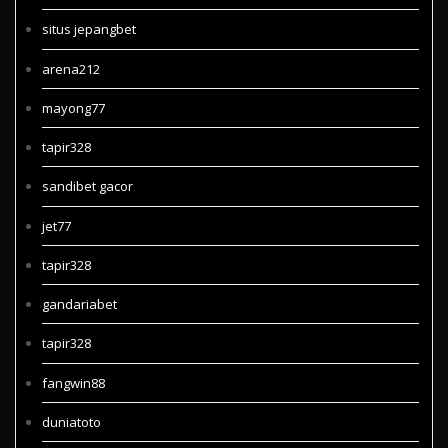
situs jepangbet
arena212
mayong77
tapir328
sandibet gacor
jet77
tapir328
gandariabet
tapir328
fangwin88
duniatoto