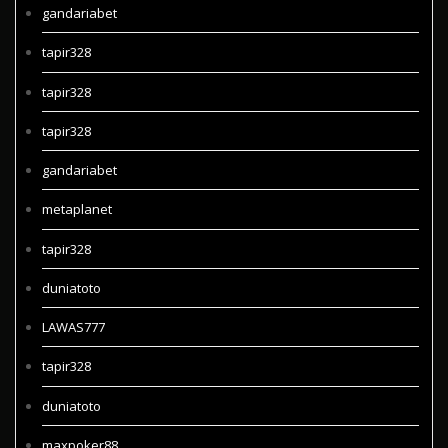
gandariabet
tapir328
tapir328
tapir328
gandariabet
metaplanet
tapir328
duniatoto
LAWAS777
tapir328
duniatoto
maxpoker88