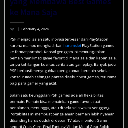
yang Membawa Best Games
ke Mana Saja
by
February 4, 2026
PSP menjadi salah satu inovasi terbesar dari PlayStation
karena mampu menghadirkan
harumslot
PlayStation games
ke format portabel. Konsol genggam ini memungkinkan
pemain menikmati game favorit di mana saja dan kapan saja,
tanpa kehilangan kualitas cerita atau gameplay. Banyak judul
PSP berhasil menyuguhkan pengalaman bermain sekelas
konsol rumah sehingga pantas disebut best games, terutama
bagi para gamer yang aktif.
Salah satu keunggulan PSP games adalah fleksibilitas
bermain. Pemain bisa memainkan game favorit saat
perjalanan, menunggu, atau di sela-sela waktu senggang.
Portabilitas ini membuat pengalaman bermain lebih nyaman
dibanding harus duduk di depan TV atau monitor. Game
seperti Crisis Core: Final Fantasy VII dan Metal Gear Solid: