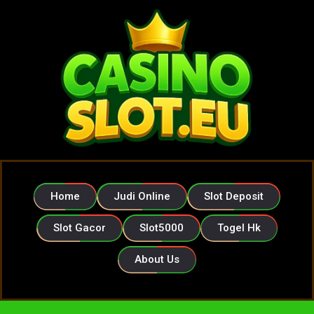
Home
Judi Online
Slot Deposit
Slot Gacor
Slot5000
Togel Hk
About Us