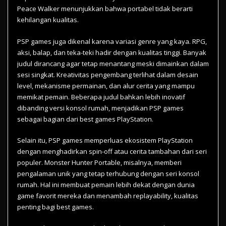
Peace Walker menunjukkan bahwa portabel tidak berarti
kehilangan kualitas.
PSP games juga dikenal karena variasi genre yang kaya. RPG,
aksi, balap, dan teka-teki hadir dengan kualitas tinggi. Banyak
judul dirancang agar tetap menantang meski dimainkan dalam
sesi singkat. Kreativitas pengembang terlihat dalam desain
level, mekanisme permainan, dan alur cerita yang mampu
memikat pemain. Beberapa judul bahkan lebih inovatif
dibanding versi konsol rumah, menjadikan PSP games
sebagai bagian dari best games PlayStation.
Selain itu, PSP games memperluas ekosistem PlayStation
dengan menghadirkan spin-off atau cerita tambahan dari seri
populer. Monster Hunter Portable, misalnya, memberi
pengalaman unik yang tetap terhubung dengan seri konsol
rumah. Hal ini membuat pemain lebih dekat dengan dunia
game favorit mereka dan menambah replayability, kualitas
penting bagi best games.